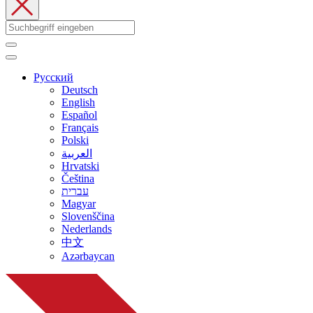
Русский
Deutsch
English
Español
Français
Polski
العربية
Hrvatski
Čeština
עברית
Magyar
Slovenščina
Nederlands
中文
Azərbaycan