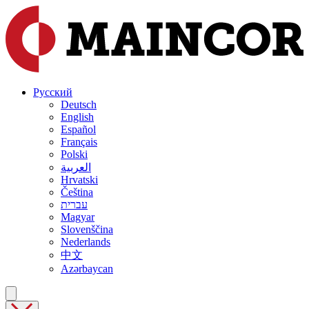
Русский
Deutsch
English
Español
Français
Polski
العربية
Hrvatski
Čeština
עברית
Magyar
Slovenščina
Nederlands
中文
Azərbaycan