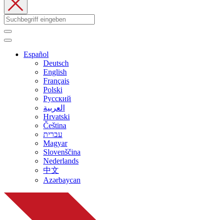
Español
Deutsch
English
Français
Polski
Русский
العربية
Hrvatski
Čeština
עברית
Magyar
Slovenščina
Nederlands
中文
Azərbaycan