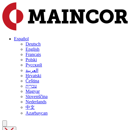
Español
Deutsch
English
Français
Polski
Русский
العربية
Hrvatski
Čeština
עברית
Magyar
Slovenščina
Nederlands
中文
Azərbaycan