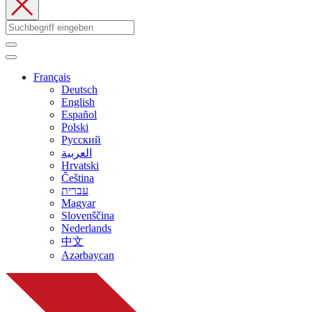
Français
Deutsch
English
Español
Polski
Русский
العربية
Hrvatski
Čeština
עברית
Magyar
Slovenščina
Nederlands
中文
Azərbaycan