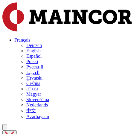
Français
Deutsch
English
Español
Polski
Русский
العربية
Hrvatski
Čeština
עברית
Magyar
Slovenščina
Nederlands
中文
Azərbaycan