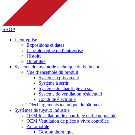
SHOP
L’entreprise
Expositions et dates
La philosophie de l‘entreprise
Histoire
Durabilité
Système de tuyauterie technique du bâtiment
Vue d‘ensemble du produit
Système à glissement
Système à sertir
Système de chauffage au sol
Système de ventilation résidentiel
Conduite électrique
Téléchargements technique du bâtiment
Systèmes de tuyaux industrie
OEM Installation de chauffage et d’eau potable
OEM Ventilation de pièce à vivre contrôlée
Automobile
Gestion thermique