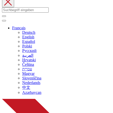
Français
Deutsch
English
Español
Polski
Русский
العربية
Hrvatski
Čeština
עברית
Magyar
Slovenščina
Nederlands
中文
Azərbaycan