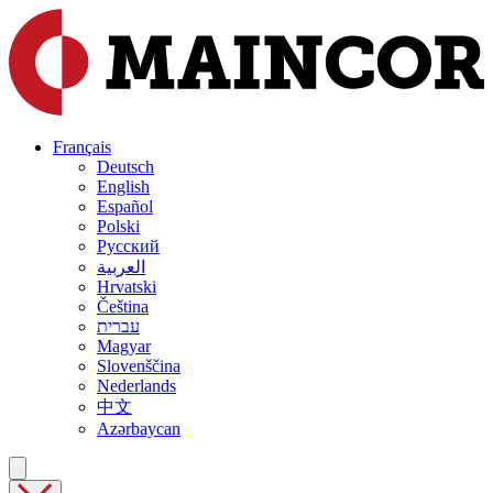
Français
Deutsch
English
Español
Polski
Русский
العربية
Hrvatski
Čeština
עברית
Magyar
Slovenščina
Nederlands
中文
Azərbaycan