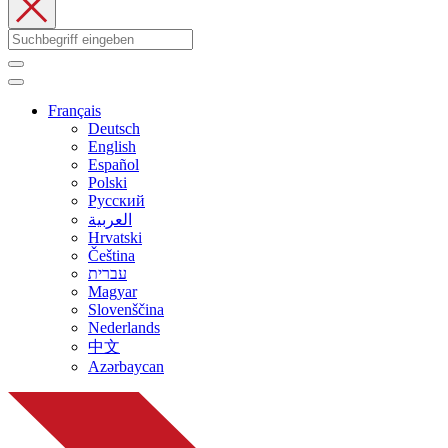
Français
Deutsch
English
Español
Polski
Русский
العربية
Hrvatski
Čeština
עברית
Magyar
Slovenščina
Nederlands
中文
Azərbaycan