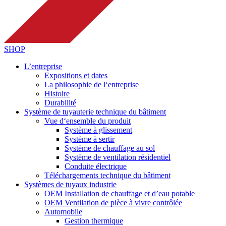
SHOP
L’entreprise
Expositions et dates
La philosophie de l‘entreprise
Histoire
Durabilité
Système de tuyauterie technique du bâtiment
Vue d‘ensemble du produit
Système à glissement
Système à sertir
Système de chauffage au sol
Système de ventilation résidentiel
Conduite électrique
Téléchargements technique du bâtiment
Systèmes de tuyaux industrie
OEM Installation de chauffage et d’eau potable
OEM Ventilation de pièce à vivre contrôlée
Automobile
Gestion thermique