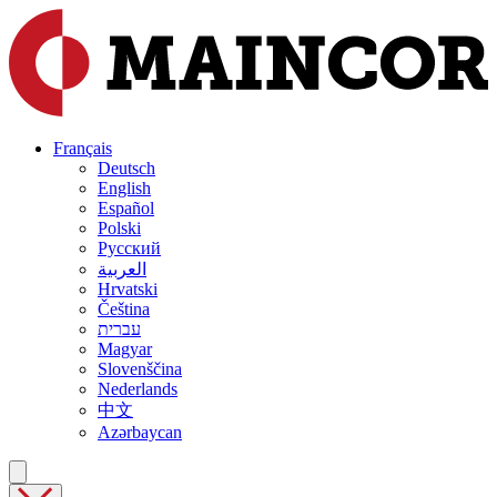
Français
Deutsch
English
Español
Polski
Русский
العربية
Hrvatski
Čeština
עברית
Magyar
Slovenščina
Nederlands
中文
Azərbaycan