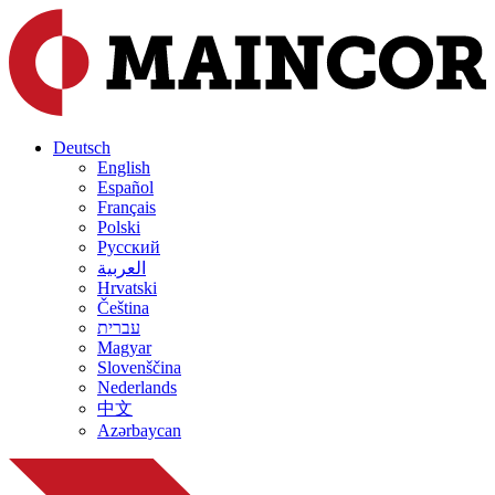
Deutsch
English
Español
Français
Polski
Русский
العربية
Hrvatski
Čeština
עברית
Magyar
Slovenščina
Nederlands
中文
Azərbaycan