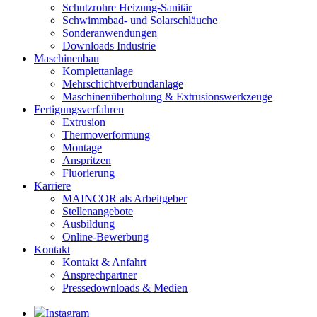
Schutzrohre Heizung-Sanitär
Schwimmbad- und Solarschläuche
Sonderanwendungen
Downloads Industrie
Maschinenbau
Komplettanlage
Mehrschichtverbundanlage
Maschinenüberholung & Extrusionswerkzeuge
Fertigungsverfahren
Extrusion
Thermoverformung
Montage
Anspritzen
Fluorierung
Karriere
MAINCOR als Arbeitgeber
Stellenangebote
Ausbildung
Online-Bewerbung
Kontakt
Kontakt & Anfahrt
Ansprechpartner
Pressedownloads & Medien
Instagram