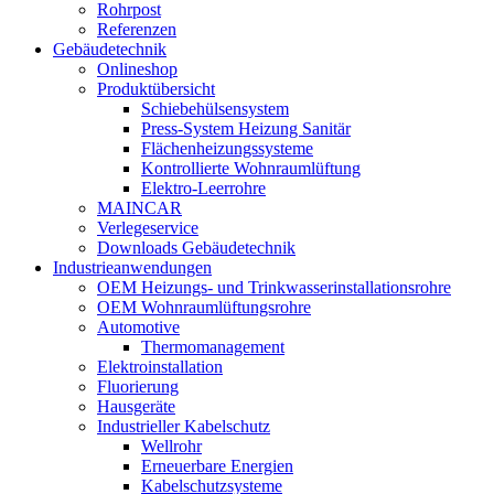
Rohrpost
Referenzen
Gebäudetechnik
Onlineshop
Produktübersicht
Schiebehülsensystem
Press-System Heizung Sanitär
Flächenheizungssysteme
Kontrollierte Wohnraumlüftung
Elektro-Leerrohre
MAINCAR
Verlegeservice
Downloads Gebäudetechnik
Industrieanwendungen
OEM Heizungs- und Trinkwasserinstallationsrohre
OEM Wohnraumlüftungsrohre
Automotive
Thermomanagement
Elektroinstallation
Fluorierung
Hausgeräte
Industrieller Kabelschutz
Wellrohr
Erneuerbare Energien
Kabelschutzsysteme