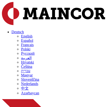
Deutsch
English
Español
Français
Polski
Русский
العربية
Hrvatski
Čeština
עברית
Magyar
Slovenščina
Nederlands
中文
Azərbaycan