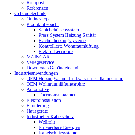
Rohrpost
Referenzen
Gebäudetechnik
Onlineshop
Produktübersicht
Schiebehülsensystem
Press-System Heizung Sanitär
Flächenheizungssysteme
Kontrollierte Wohnraumlüftung
Elektro-Leerrohre
MAINCAR
Verlegeservice
Downloads Gebäudetechnik
Industrieanwendungen
OEM Heizungs- und Trinkwasserinstallationsrohre
OEM Wohnraumlüftungsrohre
Automotive
Thermomanagement
Elektroinstallation
Fluorierung
Hausgeräte
Industrieller Kabelschutz
Wellrohr
Erneuerbare Energien
Kabelschutzsysteme