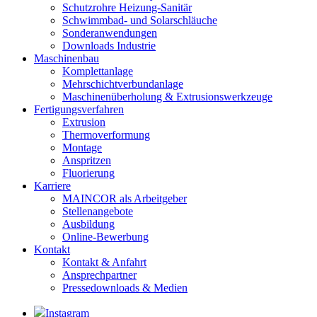
Schutzrohre Heizung-Sanitär
Schwimmbad- und Solarschläuche
Sonderanwendungen
Downloads Industrie
Maschinenbau
Komplettanlage
Mehrschichtverbundanlage
Maschinenüberholung & Extrusionswerkzeuge
Fertigungsverfahren
Extrusion
Thermoverformung
Montage
Anspritzen
Fluorierung
Karriere
MAINCOR als Arbeitgeber
Stellenangebote
Ausbildung
Online-Bewerbung
Kontakt
Kontakt & Anfahrt
Ansprechpartner
Pressedownloads & Medien
Instagram