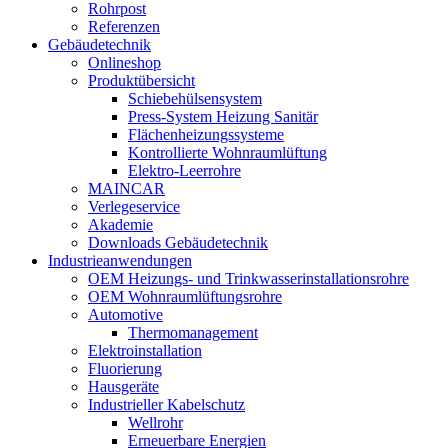
Rohrpost
Referenzen
Gebäudetechnik
Onlineshop
Produktübersicht
Schiebehülsensystem
Press-System Heizung Sanitär
Flächenheizungssysteme
Kontrollierte Wohnraumlüftung
Elektro-Leerrohre
MAINCAR
Verlegeservice
Akademie
Downloads Gebäudetechnik
Industrieanwendungen
OEM Heizungs- und Trinkwasserinstallationsrohre
OEM Wohnraumlüftungsrohre
Automotive
Thermomanagement
Elektroinstallation
Fluorierung
Hausgeräte
Industrieller Kabelschutz
Wellrohr
Erneuerbare Energien