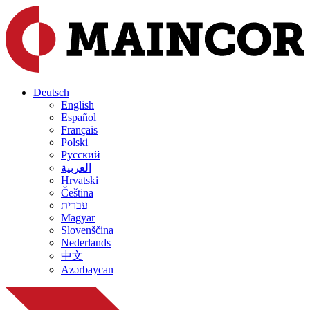
Deutsch
English
Español
Français
Polski
Русский
العربية
Hrvatski
Čeština
עברית
Magyar
Slovenščina
Nederlands
中文
Azərbaycan