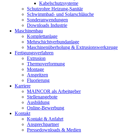
Kabelschutzsysteme
Schutzrohre Heizung-Sanitär
Schwimmbad- und Solarschläuche
Sonderanwendungen
Downloads Industrie
Maschinenbau
Komplettanlage
Mehrschichtverbundanlage
Maschinenüberholung & Extrusionswerkzeuge
Fertigungsverfahren
Extrusion
Thermoverformung
Montage
Anspritzen
Fluorierung
Karriere
MAINCOR als Arbeitgeber
Stellenangebote
Ausbildung
Online-Bewerbung
Kontakt
Kontakt & Anfahrt
Ansprechpartner
Pressedownloads & Medien