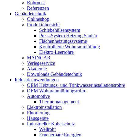
Rohrpost
Referenzen
Gebäudetechnik
Onlineshop
Produktübersicht
Schiebehülsensystem
Press-System Heizung Sanitär
Flächenheizungssysteme
Kontrollierte Wohnraumlüftung
Elektro-Leerrohre
MAINCAR
Verlegeservice
Akademie
Downloads Gebäudetechnik
Industrieanwendungen
OEM Heizungs- und Trinkwasserinstallationsrohre
OEM Wohnraumlüftungsrohre
Automotive
Thermomanagement
Elektroinstallation
Fluorierung
Hausgeräte
Industrieller Kabelschutz
Wellrohr
Erneuerbare Energien