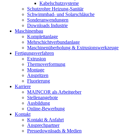
Kabelschutzsysteme
Schutzrohre Heizung-Sanitär
Schwimmbad- und Solarschläuche
Sonderanwendungen
Downloads Industrie
Maschinenbau
Komplettanlage
Mehrschichtverbundanlage
Maschinenüberholung & Extrusionswerkzeuge
Fertigungsverfahren
Extrusion
Thermoverformung
Montage
Anspritzen
Fluorierung
Karriere
MAINCOR als Arbeitgeber
Stellenangebote
Ausbildung
Online-Bewerbung
Kontakt
Kontakt & Anfahrt
Ansprechpartner
Pressedownloads & Medien