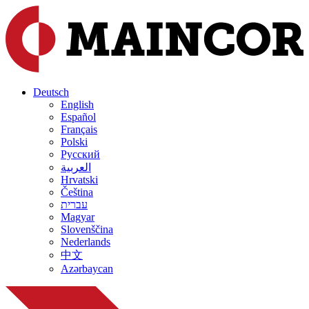
Deutsch
English
Español
Français
Polski
Русский
العربية
Hrvatski
Čeština
עברית
Magyar
Slovenščina
Nederlands
中文
Azərbaycan