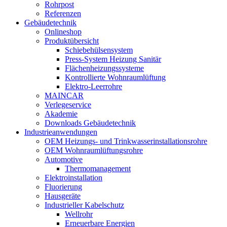
Rohrpost
Referenzen
Gebäudetechnik
Onlineshop
Produktübersicht
Schiebehülsensystem
Press-System Heizung Sanitär
Flächenheizungssysteme
Kontrollierte Wohnraumlüftung
Elektro-Leerrohre
MAINCAR
Verlegeservice
Akademie
Downloads Gebäudetechnik
Industrieanwendungen
OEM Heizungs- und Trinkwasserinstallationsrohre
OEM Wohnraumlüftungsrohre
Automotive
Thermomanagement
Elektroinstallation
Fluorierung
Hausgeräte
Industrieller Kabelschutz
Wellrohr
Erneuerbare Energien