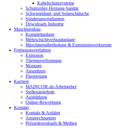
Kabelschutzsysteme
Schutzrohre Heizung-Sanitär
Schwimmbad- und Solarschläuche
Sonderanwendungen
Downloads Industrie
Maschinenbau
Komplettanlage
Mehrschichtverbundanlage
Maschinenüberholung & Extrusionswerkzeuge
Fertigungsverfahren
Extrusion
Thermoverformung
Montage
Anspritzen
Fluorierung
Karriere
MAINCOR als Arbeitgeber
Stellenangebote
Ausbildung
Online-Bewerbung
Kontakt
Kontakt & Anfahrt
Ansprechpartner
Pressedownloads & Medien