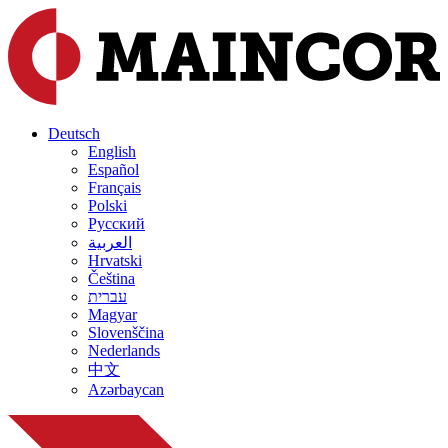
Deutsch
English
Español
Français
Polski
Русский
العربية
Hrvatski
Čeština
עברית
Magyar
Slovenščina
Nederlands
中文
Azərbaycan