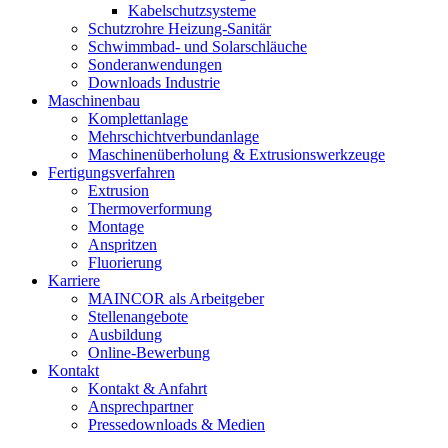
Kabelschutzsysteme
Schutzrohre Heizung-Sanitär
Schwimmbad- und Solarschläuche
Sonderanwendungen
Downloads Industrie
Maschinenbau
Komplettanlage
Mehrschichtverbundanlage
Maschinenüberholung & Extrusionswerkzeuge
Fertigungsverfahren
Extrusion
Thermoverformung
Montage
Anspritzen
Fluorierung
Karriere
MAINCOR als Arbeitgeber
Stellenangebote
Ausbildung
Online-Bewerbung
Kontakt
Kontakt & Anfahrt
Ansprechpartner
Pressedownloads & Medien