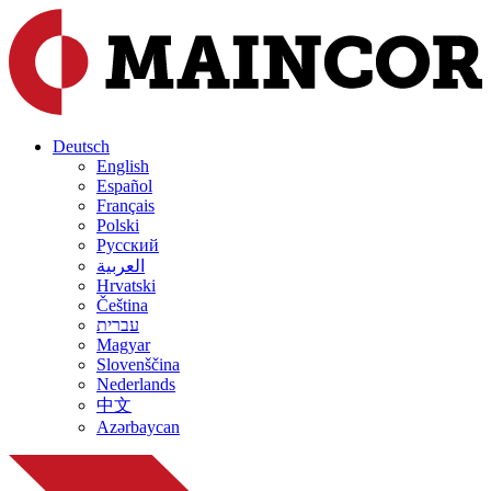
Deutsch
English
Español
Français
Polski
Русский
العربية
Hrvatski
Čeština
עברית
Magyar
Slovenščina
Nederlands
中文
Azərbaycan