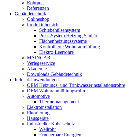
Rohrpost
Referenzen
Gebäudetechnik
Onlineshop
Produktübersicht
Schiebehülsensystem
Press-System Heizung Sanitär
Flächenheizungssysteme
Kontrollierte Wohnraumlüftung
Elektro-Leerrohre
MAINCAR
Verlegeservice
Akademie
Downloads Gebäudetechnik
Industrieanwendungen
OEM Heizungs- und Trinkwasserinstallationsrohre
OEM Wohnraumlüftungsrohre
Automotive
Thermomanagement
Elektroinstallation
Fluorierung
Hausgeräte
Industrieller Kabelschutz
Wellrohr
Erneuerbare Energien